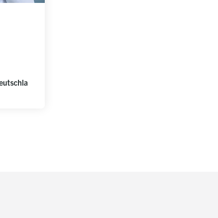
eutschla
L