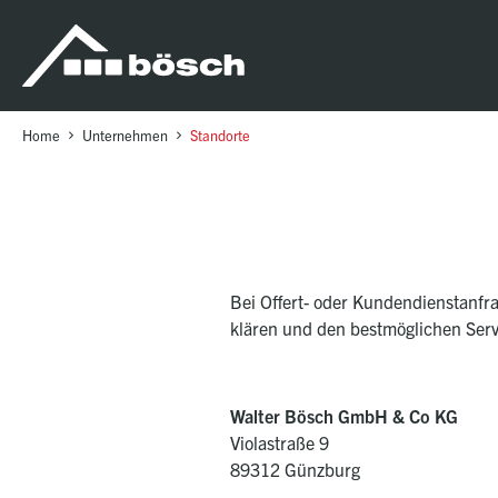
Table Of Content
bösch in Deutschland
Zentrale & Standorte international
sr.skip-to.main-content
sr.skip-to.table-of-contents
sr.skip-to.main-navigation
Home
Unternehmen
Standorte
Bei Offert- oder Kundendienstanfra
klären und den bestmöglichen Servi
Walter Bösch GmbH & Co KG
Violastraße 9
89312 Günzburg