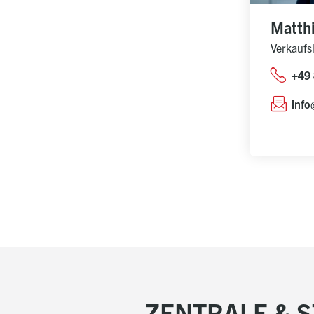
Matth
Verkaufsl
+49
info
ZENTRALE & 