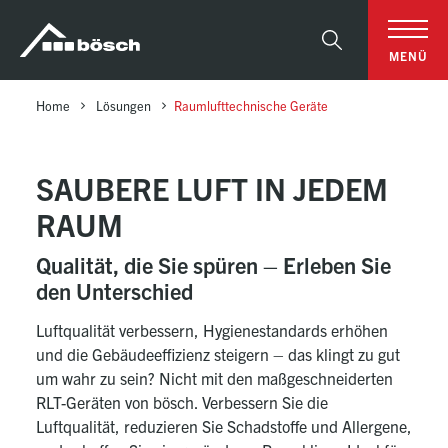
Table Of Content
Saubere Luft in jedeM Raum
sr.skip-to.main-content
sr.skip-to.table-of-contents
sr.skip-to.main-navigation
Suche
MENÜ
Home
Lösungen
Raumlufttechnische Geräte
SAUBERE LUFT IN JEDEM
RAUM
Qualität, die Sie spüren – Erleben Sie
den Unterschied
Luftqualität verbessern, Hygienestandards erhöhen
und die Gebäudeeffizienz steigern – das klingt zu gut
um wahr zu sein? Nicht mit den maßgeschneiderten
RLT-Geräten von bösch. Verbessern Sie die
Luftqualität, reduzieren Sie Schadstoffe und Allergene,