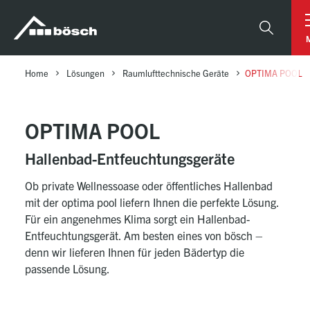
Table Of Content
OPTIMA POOL
Ihre Vorteile mit OPTIMA pool
Technische Highlights
OPTIMA POOL
sr.skip-to.main-content
sr.skip-to.table-of-contents
sr.skip-to.main-navigation
Suche
Home
Lösungen
Raumlufttechnische Geräte
OPTIMA POOL
OPTIMA POOL
Hallenbad-Entfeuchtungsgeräte
Ob private Wellnessoase oder öffentliches Hallenbad
mit der optima pool liefern Ihnen die perfekte Lösung.
Für ein angenehmes Klima sorgt ein Hallenbad-
Entfeuchtungsgerät. Am besten eines von bösch –
denn wir lieferen Ihnen für jeden Bädertyp die
passende Lösung.