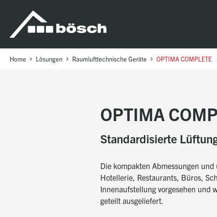
Table Of Content
OPTIMA complete
Technische Daten
Modular, effizient und flexibel
IHRE VORTEILE AUF EINEN BLICK
Ein Blick hinter die Kulissen
OPTIMA COMPLETE
sr.skip-to.main-content
sr.skip-to.table-of-contents
sr.skip-to.main-navigation
Home
Lösungen
Raumlufttechnische Geräte
OPTIMA COMPLETE
OPTIMA COMP
Standardisierte Lüftun
Die kompakten Abmessungen und unt
Hotellerie, Restaurants, Büros, S
Innenaufstellung vorgesehen und w
geteilt ausgeliefert.