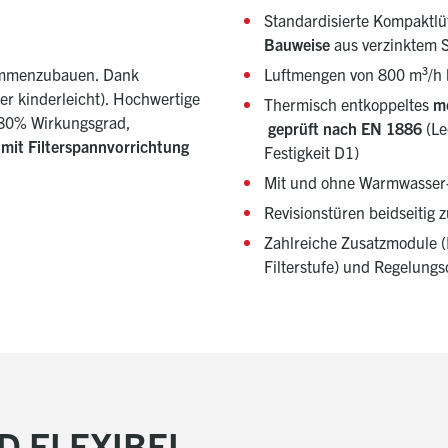
Standardisierte Kompaktlü
Bauweise
aus verzinktem S
sammenzubauen. Dank
Luftmengen von 800 m³/h 
r kinderleicht). Hochwertige
Thermisch entkoppeltes
m
80% Wirkungsgrad,
geprüft nach EN 1886
(Le
 mit Filterspannvorrichtung
Festigkeit D1)
Mit und ohne Warmwasser-Na
Revisionstüren beidseitig
Zahlreiche Zusatzmodule (E
Filterstufe) und Regelung
D FLEXIBEL